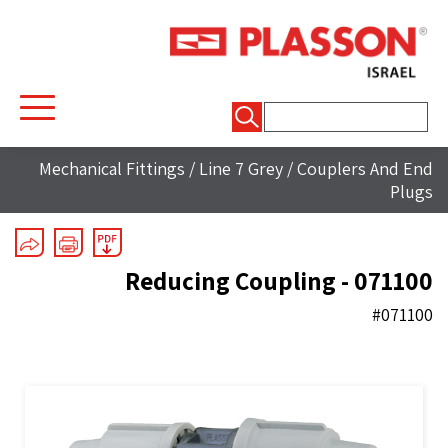
חיפוש:
Mechanical Fittings
/
Line 7 Grey
/
Couplers And End
Plugs
Reducing Coupling - 071100
#071100