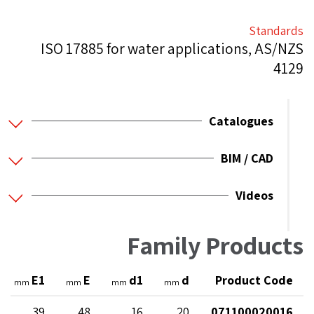
Standards
ISO 17885 for water applications, AS/NZS
4129
Catalogues
BIM / CAD
Videos
Family Products
E1
E
d1
d
Product Code
mm
mm
mm
mm
39
48
16
20
071100020016