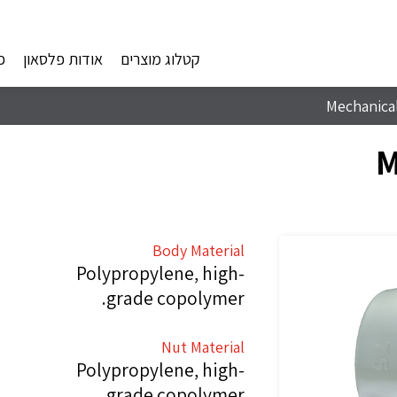
קטלוג מוצרים
אודות פלסאון
פ
Mechanical
M
Body Material
Polypropylene, high-
grade copolymer.
Nut Material
Polypropylene, high-
grade copolymer.