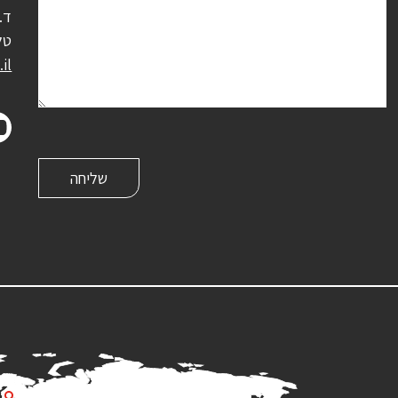
ד.נ.
טל
il