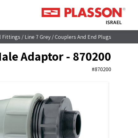
 Fittings
/
Line 7 Grey
/
Couplers And End Plugs
ale Adaptor - 870200
#870200