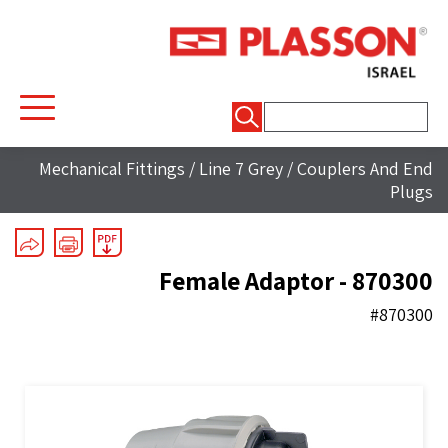
חיפוש:
Mechanical Fittings
/
Line 7 Grey
/
Couplers And End
Plugs
Female Adaptor - 870300
#870300