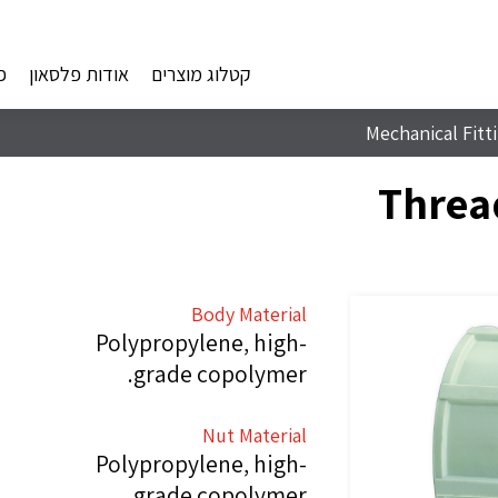
קטלוג מוצרים
אודות פלסאון
פ
Mechanical Fitt
Threa
Body Material
Polypropylene, high-
grade copolymer.
Nut Material
Polypropylene, high-
grade copolymer.