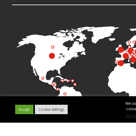
We us
conse
Accept
Cookie Settings
.
Do no