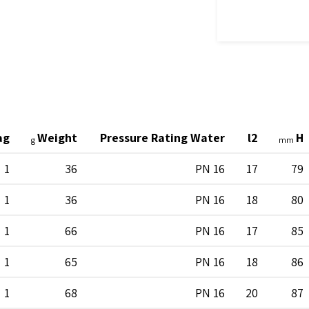
ag
Weight
Pressure Rating Water
l2
H
g
mm
1
36
PN 16
17
79
1
36
PN 16
18
80
1
66
PN 16
17
85
1
65
PN 16
18
86
1
68
PN 16
20
87