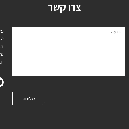
צרו קשר
פל
הודעה
יש
ד.נ.
טל
il