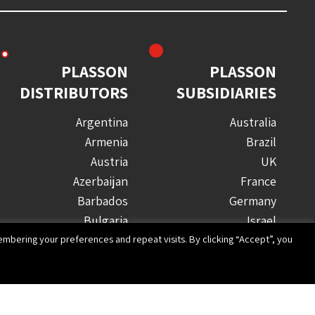
PLASSON
PLASSON
DISTRIBUTORS
SUBSIDIARIES
Argentina
Australia
Armenia
Brazil
Austria
UK
Azerbaijan
France
Barbados
Germany
Bulgaria
Israel
Canada
Italy
mbering your preferences and repeat visits. By clicking “Accept”, you
Chile
Poland
China
Romania
Colombia
South Africa