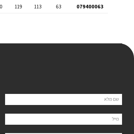
0
119
113
63
079400063
שם מלא
מייל