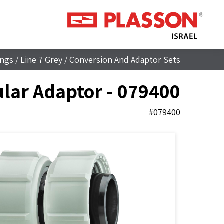
ings
/
Line 7 Grey
/
Conversion And Adaptor Sets
lar Adaptor - 079400
#079400