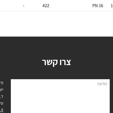
-
422
PN 16
1
צרו קשר
פל
הודעה
יש
ד.נ.
טל
il