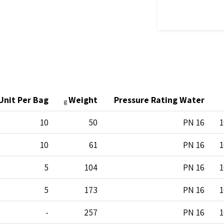
Unit Per Bag
Weight
Pressure Rating Water
g
10
50
PN 16
1
10
61
PN 16
1
5
104
PN 16
1
5
173
PN 16
1
-
257
PN 16
1