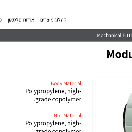
קטלוג מוצרים
אודות פלסאון
פ
Mechanical Fitt
Modu
Body Material
Polypropylene, high-
grade copolymer.
Nut Material
Polypropylene, high-
grade copolymer.