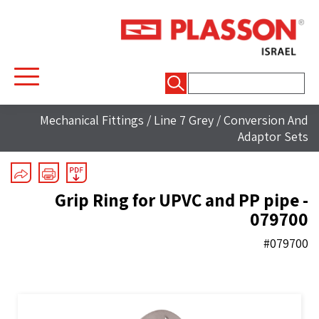
חיפוש:
Mechanical Fittings
/
Line 7 Grey
/
Conversion And
Adaptor Sets
Grip Ring for UPVC and PP pipe -
079700
#079700