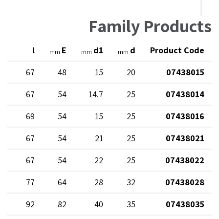
Family Products
ht
l
E
d1
d
Product Code
mm
mm
mm
20
67
48
15
20
07438015
30
67
54
14.7
25
07438014
29
69
54
15
25
07438016
20
67
54
21
25
07438021
25
67
54
22
25
07438022
27
77
64
28
32
07438028
38
92
82
40
35
07438035