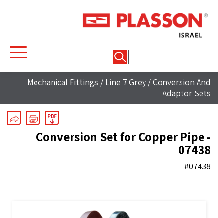
חיפוש:
Mechanical Fittings
/
Line 7 Grey
/
Conversion And
Adaptor Sets
Conversion Set for Copper Pipe -
07438
#07438