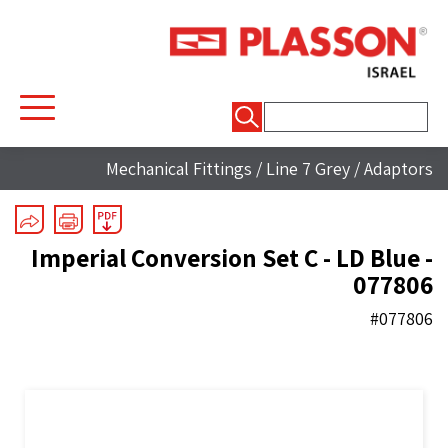
חיפוש:
Mechanical Fittings
/
Line 7 Grey
/
Adaptors
Imperial Conversion Set C - LD Blue -
077806
#077806