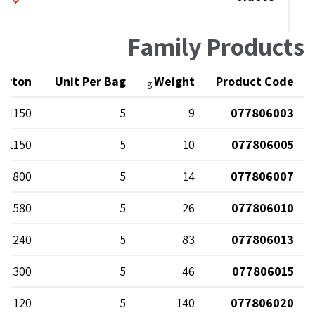
Family Products
Carton
Unit Per Bag
Weight
Product Code
g
1150
5
9
077806003
1150
5
10
077806005
800
5
14
077806007
580
5
26
077806010
240
5
83
077806013
300
5
46
077806015
120
5
140
077806020