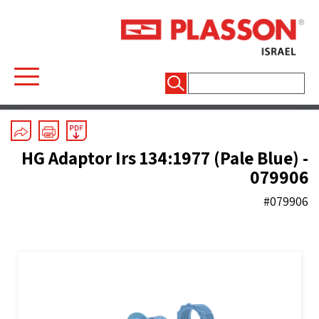
חיפוש:
Mechanical Fittings
/
Line 7 Grey
/
Adaptors
HG Adaptor Irs 134:1977 (Pale Blue) -
079906
#079906