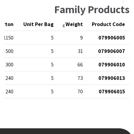
Family Products
Carton
Unit Per Bag
Weight
Product Code
g
1150
5
9
079906005
500
5
31
079906007
300
5
66
079906010
240
5
73
079906013
240
5
70
079906015