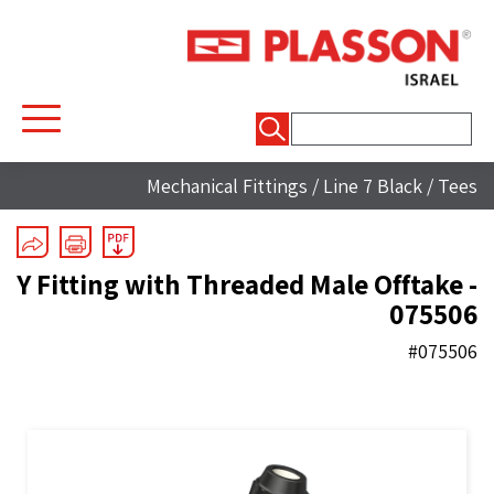
חיפוש:
Mechanical Fittings
/
Line 7 Black
/
Tees
Y Fitting with Threaded Male Offtake -
075506
#075506