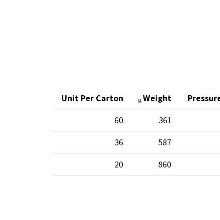
Unit Per Carton
Weight
Pressur
g
60
361
36
587
20
860