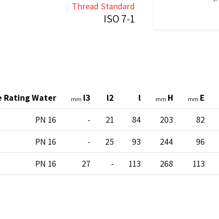
Thread Standard
ISO 7-1
e Rating Water
l3
l2
l
H
E
mm
mm
mm
PN 16
-
21
84
203
82
PN 16
-
25
93
244
96
PN 16
27
-
113
268
113