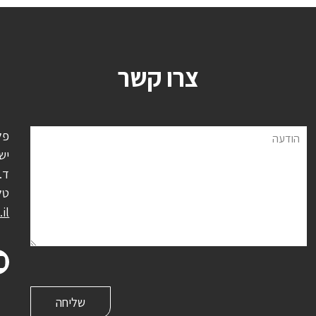
צרו קשר
פל
הודעה
יש
ד.נ.
טל
il