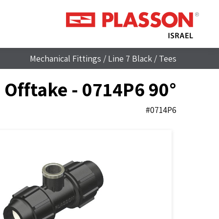
Mechanical Fittings
/
Line 7 Black
/
Tees
90° Slip Tee with Threaded Female Offtake - 0714P6
#0714P6