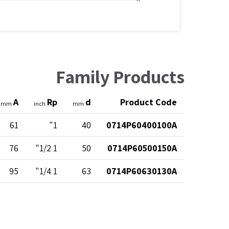
Family Products
A
Rp
d
Product Code
mm
inch
mm
61
1"
40
0714P60400100A
76
1 1/2"
50
0714P60500150A
95
1 1/4"
63
0714P60630130A