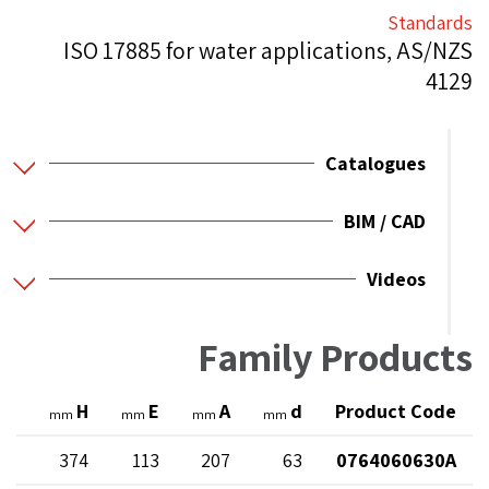
Standards
ISO 17885 for water applications, AS/NZS
4129
Catalogues
BIM / CAD
Videos
Family Products
l
H
E
A
d
Product Code
mm
mm
mm
mm
10
374
113
207
63
0764060630A