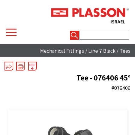
חיפוש:
Mechanical Fittings
/
Line 7 Black
/
Tees
45° Tee - 076406
#076406