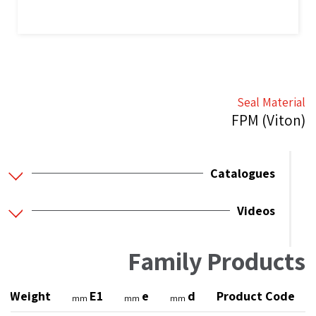
Seal Material
FPM (Viton)
Catalogues
Videos
Family Products
Weight
E1
e
d
Product Code
g
mm
mm
mm