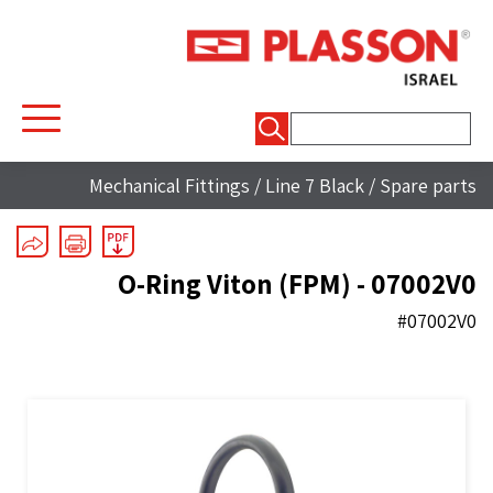
חיפוש:
Mechanical Fittings
/
Line 7 Black
/
Spare parts
O-Ring Viton (FPM) - 07002V0
#07002V0