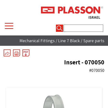
חיפוש:
Mechanical Fittings
/
Line 7 Black
/
Spare parts
Insert - 070050
#070050