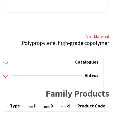
Nut Material
Polypropylene, high-grade copolymer.
Catalogues
Videos
Family Products
t
Type
H
D
d
Product Code
mm
mm
mm