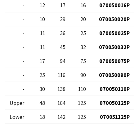
1
-
12
17
16
070050016P
1
-
10
29
20
070050020P
3
-
11
36
25
070050025P
6
-
11
45
32
070050032P
0
-
17
94
75
070050075P
6
-
25
116
90
070050090P
1
-
30
138
110
070050110P
1
Upper
48
164
125
070050125P
4
Lower
18
142
125
070051125P