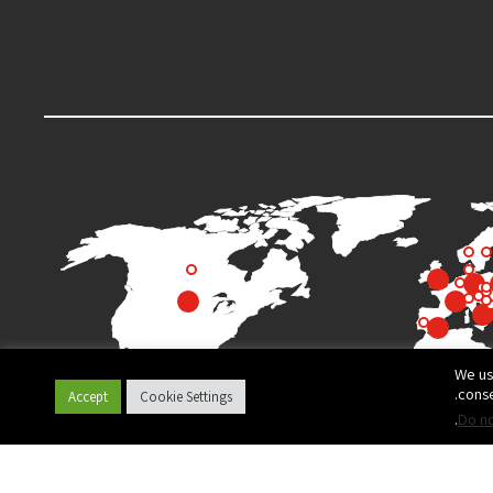
We us
conse
Accept
Cookie Settings
.
Do no