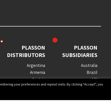
PLASSON
PLASSON
DISTRIBUTORS
SUBSIDIARIES
Argentina
Australia
Armenia
Brazil
Austria
UK
mbering your preferences and repeat visits. By clicking “Accept”, you
Azerbaijan
France
Barbados
Germany
Bulgaria
Israel
Canada
Italy