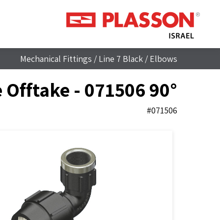
Mechanical Fittings
/
Line 7 Black
/
Elbows
90° Elbow with Threaded Female Offtake - 071506
#071506