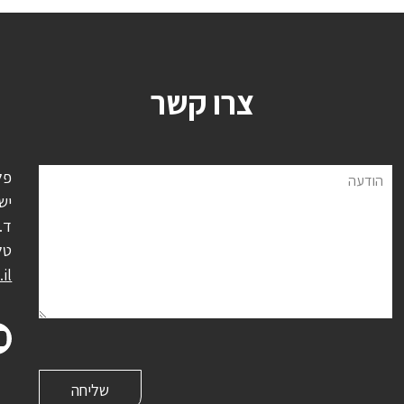
צרו קשר
פל
הודעה
יש
ד.נ.
טל
il