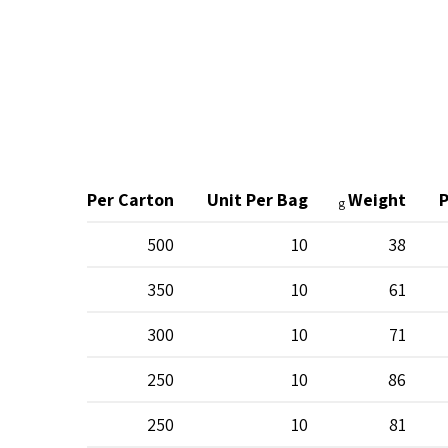
Unit Per Carton
Unit Per Bag
Weight
P
g
500
10
38
350
10
61
300
10
71
250
10
86
250
10
81