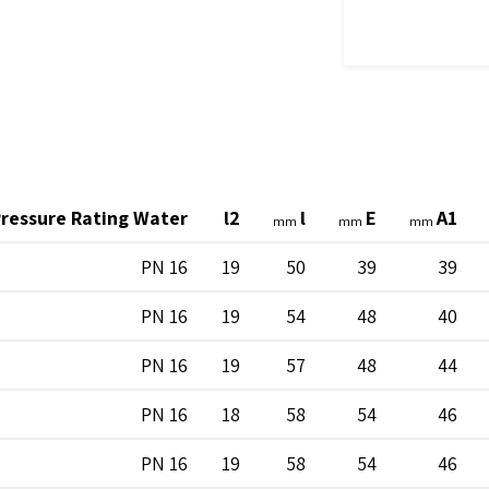
ressure Rating Water
l2
l
E
A1
mm
mm
mm
PN 16
19
50
39
39
PN 16
19
54
48
40
PN 16
19
57
48
44
PN 16
18
58
54
46
PN 16
19
58
54
46