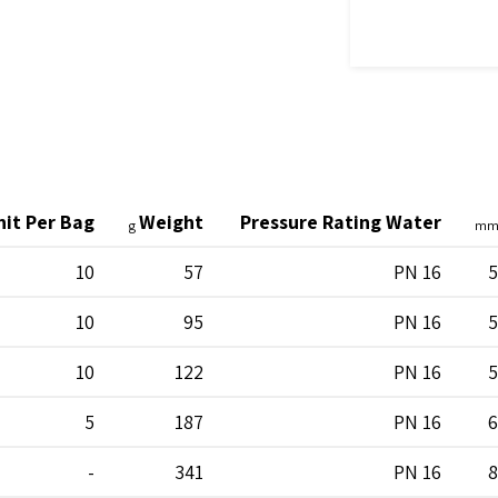
nit Per Bag
Weight
Pressure Rating Water
g
m
10
57
PN 16
5
10
95
PN 16
5
10
122
PN 16
5
5
187
PN 16
6
-
341
PN 16
8