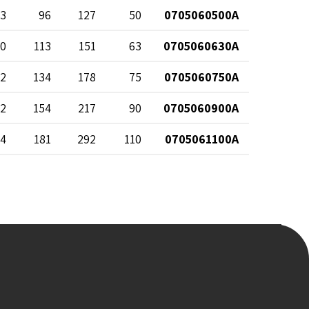
3
96
127
50
0705060500A
10
113
151
63
0705060630A
32
134
178
75
0705060750A
62
154
217
90
0705060900A
94
181
292
110
0705061100A