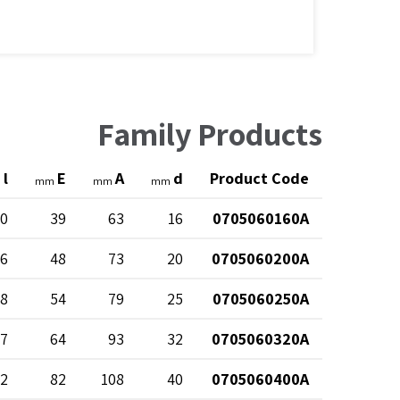
Family Products
l
E
A
d
Product Code
m
mm
mm
mm
0
39
63
16
0705060160A
6
48
73
20
0705060200A
8
54
79
25
0705060250A
7
64
93
32
0705060320A
2
82
108
40
0705060400A