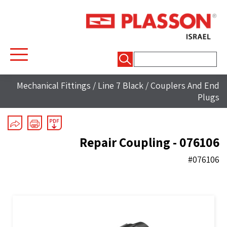
חיפוש:
Mechanical Fittings
/
Line 7 Black
/
Couplers And End
Plugs
Repair Coupling - 076106
#076106