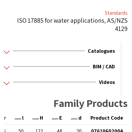
Standards
ISO 17885 for water applications, AS/NZS
4129
Catalogues
BIM / CAD
Videos
Family Products
ter
l
H
E
d
Product Code
mm
mm
mm
mm
 16
50
122
48
20
0761060200A