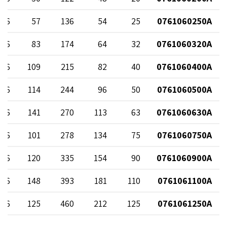
 16
57
136
54
25
0761060250A
 16
83
174
64
32
0761060320A
 16
109
215
82
40
0761060400A
 16
114
244
96
50
0761060500A
 16
141
270
113
63
0761060630A
 16
101
278
134
75
0761060750A
 16
120
335
154
90
0761060900A
 16
148
393
181
110
0761061100A
 16
125
460
212
125
0761061250A