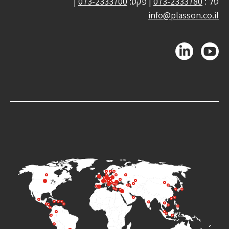
טל':
073-2333780
| פקס:
073-2333700
|
info@plasson.co.il