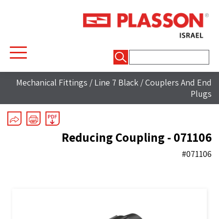
חיפוש:
Mechanical Fittings
/
Line 7 Black
/
Couplers And End
Plugs
Reducing Coupling - 071106
#071106