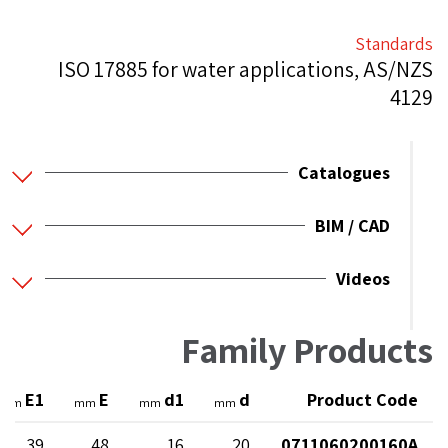
Standards
ISO 17885 for water applications, AS/NZS
4129
Catalogues
BIM / CAD
Videos
Family Products
E1
E
d1
d
Product Code
mm
mm
mm
mm
39
48
16
20
0711060200160A