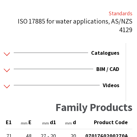
Standards
ISO 17885 for water applications, AS/NZS
4129
Catalogues
BIM / CAD
Videos
Family Products
E1
E
d1
d
Product Code
mm
mm
mm
mm
71
48
20 - 27
20
0701760200270A