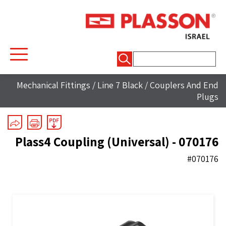
חיפוש:
Mechanical Fittings
/
Line 7 Black
/
Couplers And End
Plugs
Plass4 Coupling (Universal) - 070176
#070176