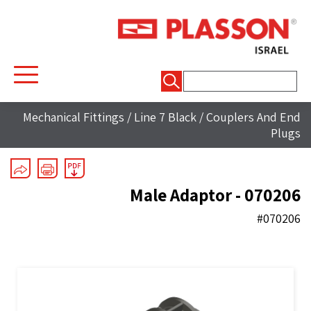
חיפוש:
Mechanical Fittings
/
Line 7 Black
/
Couplers And End
Plugs
Male Adaptor - 070206
#070206