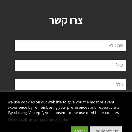
צרו קשר
שם מלא
מייל
טלפון
We use cookies on our website to give you the most relevant
הודעה
experience by remembering your preferences and repeat visits.
By clicking “Accept”, you consent to the use of ALL the cookies.
.
Do not sell my personal information
Accept
Cookie Settings