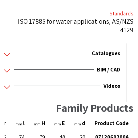
Standards
ISO 17885 for water applications, AS/NZS
4129
Catalogues
BIM / CAD
Videos
Family Products
ter
l
H
E
d
Product Code
mm
mm
mm
mm
 16
74
79
48
20
0712060200A