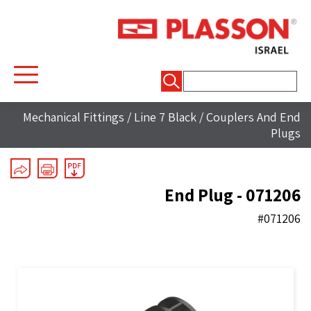
חיפוש:
Mechanical Fittings
/
Line 7 Black
/
Couplers And End
Plugs
End Plug - 071206
#071206