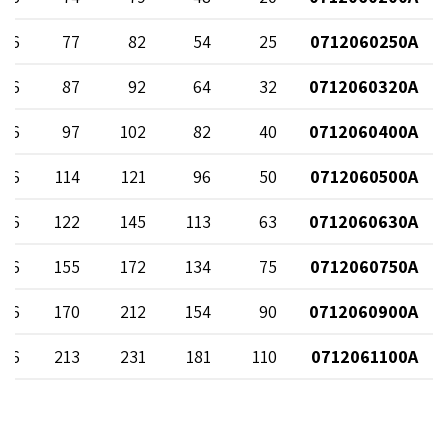
 16
77
82
54
25
0712060250A
 16
87
92
64
32
0712060320A
 16
97
102
82
40
0712060400A
 16
114
121
96
50
0712060500A
 16
122
145
113
63
0712060630A
 16
155
172
134
75
0712060750A
 16
170
212
154
90
0712060900A
 16
213
231
181
110
0712061100A