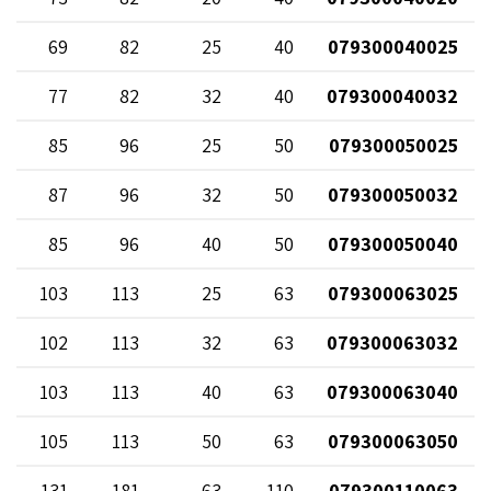
6
69
82
25
40
079300040025
6
77
82
32
40
079300040032
6
85
96
25
50
079300050025
6
87
96
32
50
079300050032
6
85
96
40
50
079300050040
6
103
113
25
63
079300063025
6
102
113
32
63
079300063032
6
103
113
40
63
079300063040
6
105
113
50
63
079300063050
6
131
181
63
110
079300110063