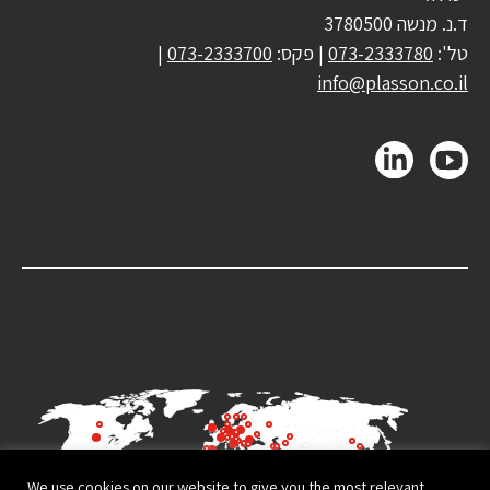
ד.נ. מנשה 3780500
טל':
073-2333780
| פקס:
073-2333700
|
info@plasson.co.il
We use cookies on our website to give you the most relevant