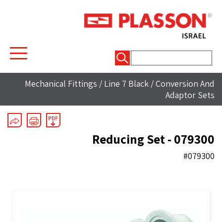
חיפוש:
Mechanical Fittings
/
Line 7 Black
/
Conversion And
Adaptor Sets
Reducing Set - 079300
#079300