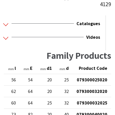
4129
Catalogues
Videos
Family Products
r
l
E
d1
d
Product Code
mm
mm
mm
mm
6
56
54
20
25
079300025020
6
62
64
20
32
079300032020
6
60
64
25
32
079300032025
6
73
82
20
40
079300040020