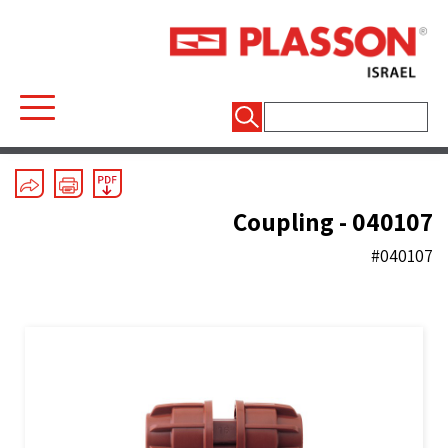
חיפוש:
Mechanical Fittings
/
Line 4
/
Couplers And End Plugs
Coupling - 040107
#040107