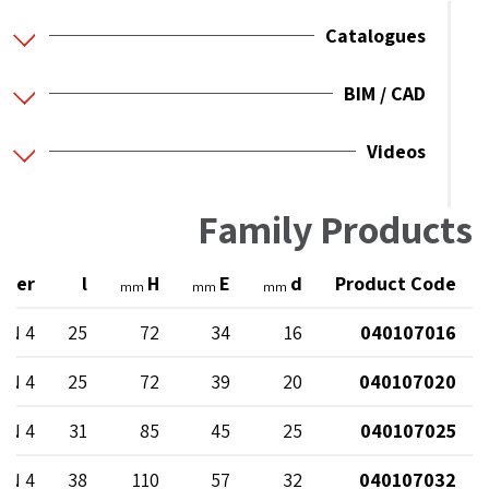
Catalogues
BIM / CAD
Videos
Family Products
ater
l
H
E
d
Product Code
mm
mm
mm
PN 4
25
72
34
16
040107016
PN 4
25
72
39
20
040107020
PN 4
31
85
45
25
040107025
PN 4
38
110
57
32
040107032