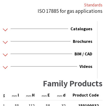
Standards
ISO 17885 for gas applications
Catalogues
Brochures
BIM / CAD
Videos
Family Products
ing
l
H
E
d
Product Code
mm
mm
mm
mm
 11
55
112
58
32
150100032