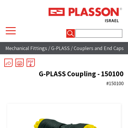
חיפוש:
Mechanical Fittings
/
G-PLASS
/
Couplers and End Caps
G-PLASS Coupling - 150100
#150100