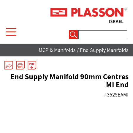
חיפוש:
MCP & Manifolds
/
End Supply Manifolds
End Supply Manifold 90mm Centres
MI End
#3525EAMI