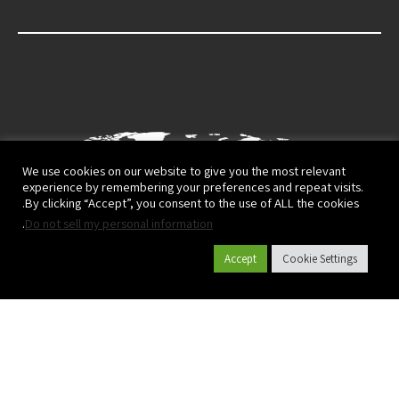
We use cookies on our website to give you the most relevant
experience by remembering your preferences and repeat visits.
By clicking “Accept”, you consent to the use of ALL the cookies.
.
Do not sell my personal information
Accept
Cookie Settings
קטלוג מוצרים
אודות פלסאון
Terms of Use