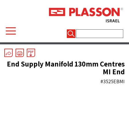
חיפוש:
MCP & Manifolds
/
End Supply Manifolds
End Supply Manifold 130mm Centres
MI End
#3525EBMI