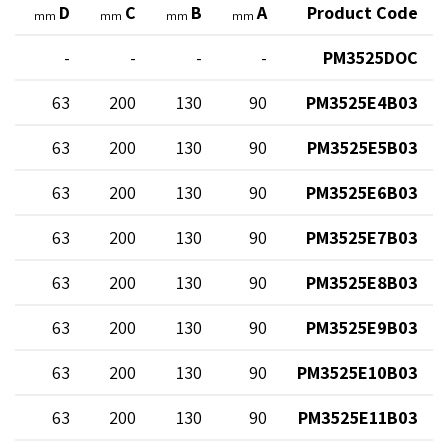
E
D
C
B
A
Product Code
mm
mm
mm
mm
-
-
-
-
-
PM3525DOC
0
63
200
130
90
PM3525E4B03
0
63
200
130
90
PM3525E5B03
0
63
200
130
90
PM3525E6B03
0
63
200
130
90
PM3525E7B03
0
63
200
130
90
PM3525E8B03
0
63
200
130
90
PM3525E9B03
0
63
200
130
90
PM3525E10B03
0
63
200
130
90
PM3525E11B03