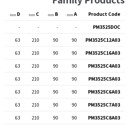
E
D
C
B
A
Product Code
mm
mm
mm
mm
-
-
-
-
-
PM3525DOC
0
63
210
90
90
PM3525C12A03
0
63
210
90
90
PM3525C16A03
0
63
210
90
90
PM3525C4A03
0
63
210
90
90
PM3525C5A03
0
63
210
90
90
PM3525C6A03
0
63
210
90
90
PM3525C7A03
0
63
210
90
90
PM3525C8A03