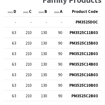
E
D
C
B
A
Product Code
mm
mm
mm
mm
-
-
-
-
-
PM3525DOC
0
63
210
130
90
PM3525C11B03
0
63
210
130
90
PM3525C15B03
0
63
210
130
90
PM3525C12B03
0
63
210
130
90
PM3525C14B03
0
63
210
130
90
PM3525C16B03
0
63
210
130
90
PM3525C10B03
0
63
210
130
90
PM3525C2B03