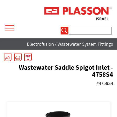
חיפוש:
Electrofusion
/
Wastewater System Fittings
Wastewater Saddle Spigot Inlet -
4758S4
#4758S4