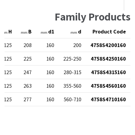
Family Products
H
B
d1
d
Product Code
mm
mm
mm
mm
125
208
160
200
4758S4200160
125
225
160
225-250
4758S4250160
125
247
160
280-315
4758S4315160
125
263
160
355-560
4758S4560160
125
277
160
560-710
4758S4710160