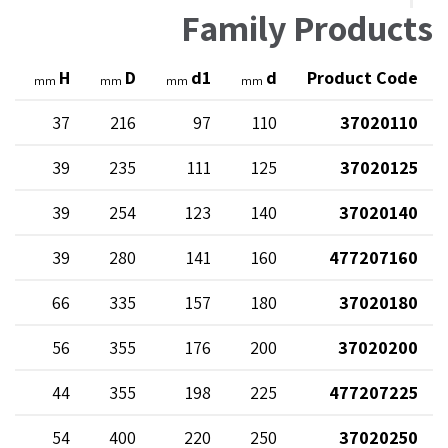
Family Products
L
H
D
d1
d
Product Code
mm
mm
mm
mm
5
37
216
97
110
37020110
5
39
235
111
125
37020125
5
39
254
123
140
37020140
5
39
280
141
160
477207160
5
66
335
157
180
37020180
5
56
355
176
200
37020200
5
44
355
198
225
477207225
5
54
400
220
250
37020250