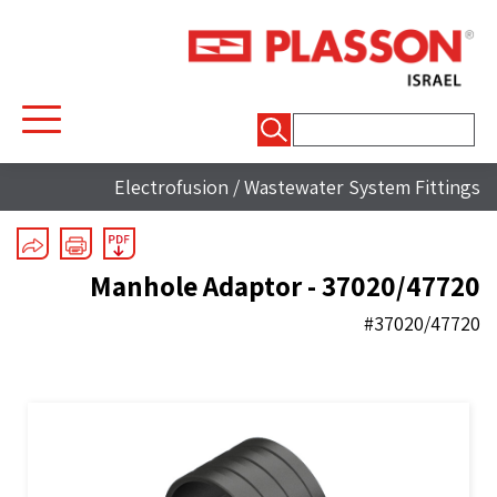
חיפוש:
Electrofusion
/
Wastewater System Fittings
Manhole Adaptor - 37020/47720
#37020/47720