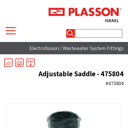
חיפוש:
Electrofusion
/
Wastewater System Fittings
Adjustable Saddle - 475804
#475804