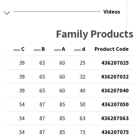
Videos
Family Products
Dp
C
B
A
d
Product Code
mm
mm
mm
mm
19
39
65
60
25
436207025
24
39
65
60
32
436207032
24
39
65
60
40
436207040
39
54
87
85
50
436207050
48
54
87
85
63
436207063
48
54
87
85
75
436207075