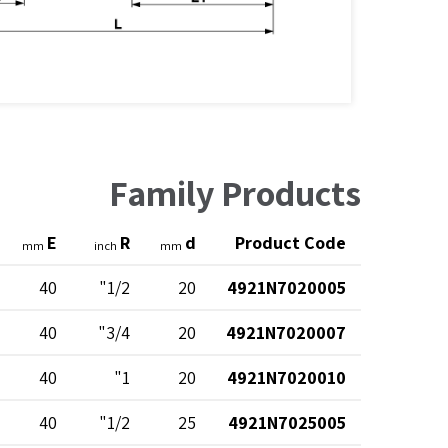
Family Products
E
R
d
Product Code
mm
inch
mm
40
1/2"
20
4921N7020005
40
3/4"
20
4921N7020007
40
1"
20
4921N7020010
40
1/2"
25
4921N7025005