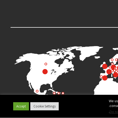
We us
conse
Accept
Cookie Settings
.
Do no