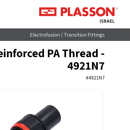
Electrofusion
/
Transition Fittings
einforced PA Thread -
4921N7
#4921N7