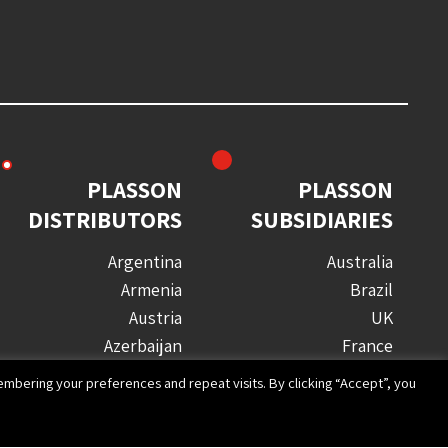
PLASSON
PLASSON
DISTRIBUTORS
SUBSIDIARIES
Argentina
Australia
Armenia
Brazil
Austria
UK
Azerbaijan
France
Barbados
Germany
mbering your preferences and repeat visits. By clicking “Accept”, you
Bulgaria
Israel
Canada
Italy