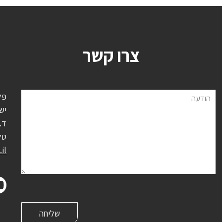
צרו קשר
פל
הודעה
יש
ד.נ.
טל
il