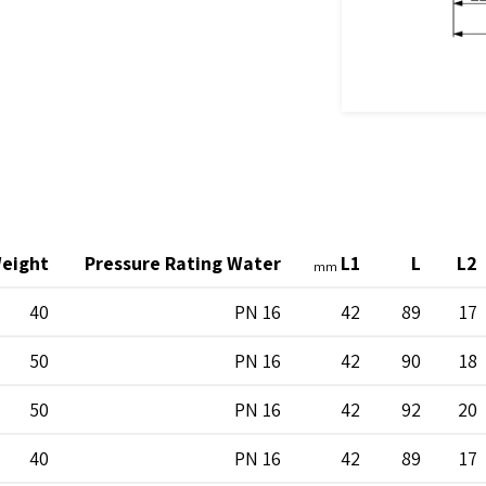
eight
Pressure Rating Water
L1
L
L2
mm
40
PN 16
42
89
17
50
PN 16
42
90
18
50
PN 16
42
92
20
40
PN 16
42
89
17