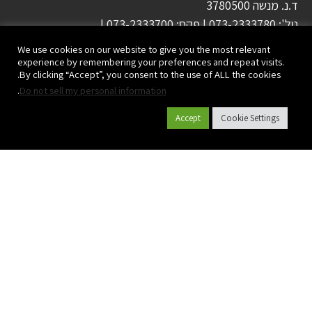
ד.נ. מנשה 3780500
טל':
073-2333780
| פקס:
073-2333700
|
info@plasson.co.il
We use cookies on our website to give you the most relevant
experience by remembering your preferences and repeat visits.
By clicking “Accept”, you consent to the use of ALL the cookies.
.
Do not sell my personal information
Accept
Cookie Settings
קטלוג מוצרים
אודות פלסאון
פרויקטים
יישומים