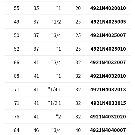
31
55
35
1"
20
4921N4020010
32
49
37
1/2"
25
4921N4025005
33
50
37
3/4"
25
4921N4025007
35
52
37
1"
25
4921N4025010
56
66
41
3/4"
32
4921N4032007
58
68
41
1"
32
4921N4032010
61
71
41
1 1/4"
32
4921N4032013
61
71
41
1 1/2"
32
4921N4032015
66
76
41
2"
32
4921N4032020
62
64
46
3/4"
40
4921N4040007