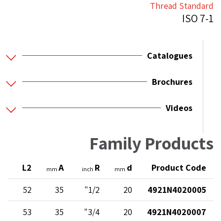
Thread Standard
ISO 7-1
Catalogues
Brochures
Videos
Family Products
L
L2
A
R
d
Product Code
mm
inch
mm
28
52
35
1/2"
20
4921N4020005
29
53
35
3/4"
20
4921N4020007