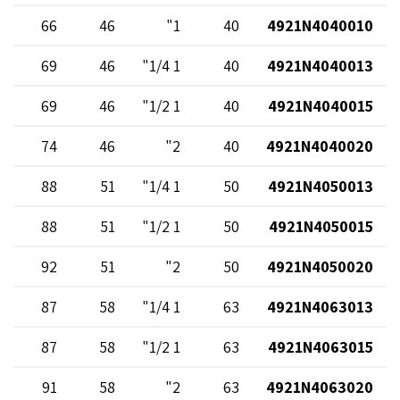
64
66
46
1"
40
4921N4040010
67
69
46
1 1/4"
40
4921N4040013
67
69
46
1 1/2"
40
4921N4040015
72
74
46
2"
40
4921N4040020
90
88
51
1 1/4"
50
4921N4050013
90
88
51
1 1/2"
50
4921N4050015
94
92
51
2"
50
4921N4050020
05
87
58
1 1/4"
63
4921N4063013
05
87
58
1 1/2"
63
4921N4063015
09
91
58
2"
63
4921N4063020