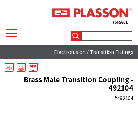
חיפוש:
Electrofusion
/
Transition Fittings
Brass Male Transition Coupling -
492104
#492104