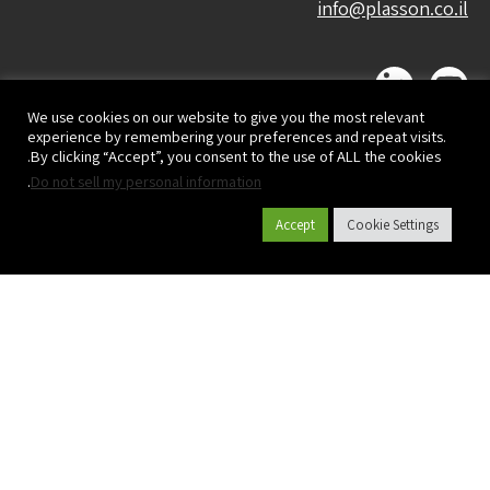
info@plasson.co.il
We use cookies on our website to give you the most relevant
experience by remembering your preferences and repeat visits.
By clicking “Accept”, you consent to the use of ALL the cookies.
.
Do not sell my personal information
Accept
Cookie Settings
קטלוג מוצרים
אודות פלסאון
פרויקטים