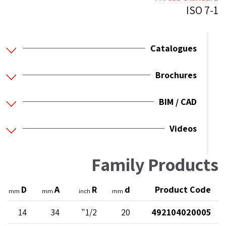
ISO 7-1
Catalogues
Brochures
BIM / CAD
Videos
Family Products
D
A
R
d
Product Code
mm
mm
inch
mm
14
34
1/2"
20
492104020005