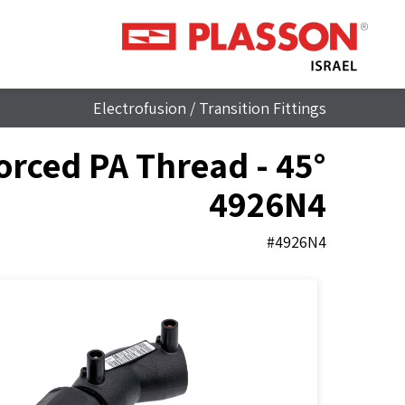
Electrofusion
/
Transition Fittings
nforced PA Thread -
4926N4
#4926N4