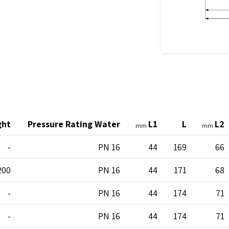
ght
Pressure Rating Water
L1
L
L2
mm
mm
-
PN 16
44
169
66
200
PN 16
44
171
68
-
PN 16
44
174
71
-
PN 16
44
174
71