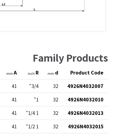
Family Products
A
R
d
Product Code
mm
inch
mm
41
3/4"
32
4926N4032007
41
1"
32
4926N4032010
41
1 1/4"
32
4926N4032013
41
1 1/2"
32
4926N4032015