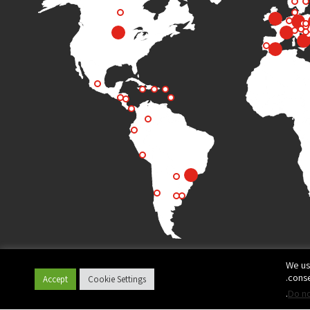
We us
conse
Accept
Cookie Settings
.
Do no