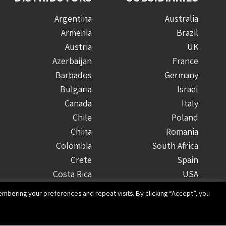
Argentina
Australia
Armenia
Brazil
Austria
UK
Azerbaijan
France
Barbados
Germany
Bulgaria
Israel
Canada
Italy
Chile
Poland
China
Romania
Colombia
South Africa
Crete
Spain
Costa Rica
USA
Croatia
mbering your preferences and repeat visits. By clicking “Accept”, you
Cyprus
Czech Republic