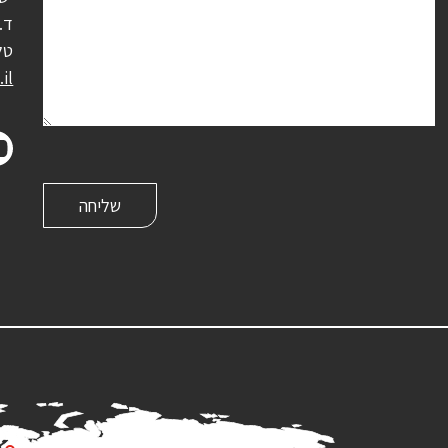
ד.נ.
טל
il