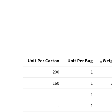
Unit Per Carton
Unit Per Bag
Wei
g
200
1
160
1
-
1
-
1