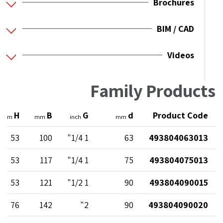
Brochures
BIM / CAD
Videos
Family Products
H
B
G
d
Product Code
mm
mm
inch
mm
53
100
1 1/4"
63
493804063013
53
117
1 1/4"
75
493804075013
53
121
1 1/2"
90
493804090015
76
142
2"
90
493804090020