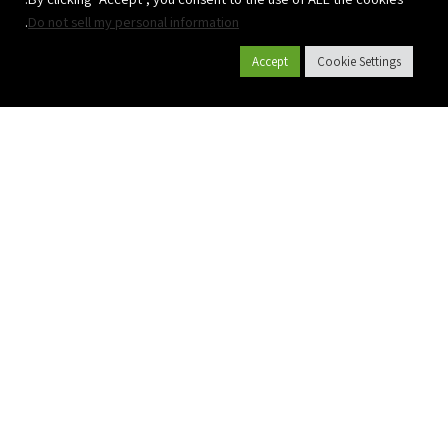
.
Do not sell my personal information
Accept
Cookie Settings
קטלוג מוצרים
אודות פלסאון
פרויקטים
יישומים
גלקון גינון
גלקון חקלאות
Terms of Use
Polyplass
Privacy Policy
© All rights reserved to
Website design and development by
תשתיות