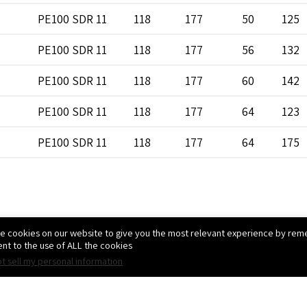
PE100 SDR 11
118
177
50
125
PE100 SDR 11
118
177
56
132
PE100 SDR 11
118
177
60
142
PE100 SDR 11
118
177
64
123
PE100 SDR 11
118
177
64
175
PE100 SDR 11
176
177
50
125
PE100 SDR 11
176
177
56
132
e cookies on our website to give you the most relevant experience by reme
PE100 SDR 11
176
177
60
142
nt to the use of ALL the cookies.
t sell my personal information
PE100 SDR 11
176
177
64
123
צרו קשר
PE100 SDR 11
176
177
64
175