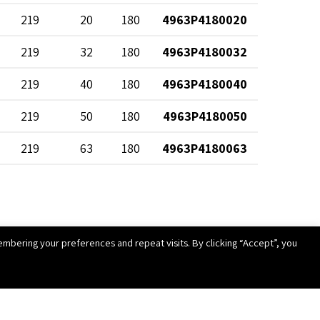
219
20
180
4963P4180020
219
32
180
4963P4180032
219
40
180
4963P4180040
219
50
180
4963P4180050
219
63
180
4963P4180063
202
20
200
4963P4200020
202
32
200
4963P4200032
mbering your preferences and repeat visits. By clicking “Accept”, you
202
40
200
4963P4200040
202
50
200
4963P4200050
202
63
200
4963P4200063