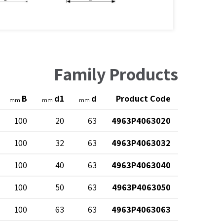
Family Products
B
d1
d
Product Code
mm
mm
mm
100
20
63
4963P4063020
100
32
63
4963P4063032
100
40
63
4963P4063040
100
50
63
4963P4063050
100
63
63
4963P4063063