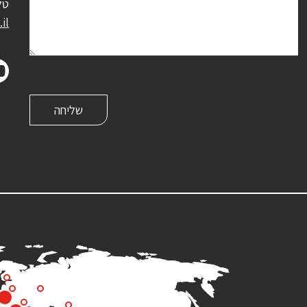
טל
il