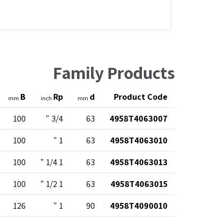
Family Products
B
Rp
d
Product Code
mm
inch
mm
100
3/4 "
63
4958T4063007
100
1 "
63
4958T4063010
100
1 1/4 "
63
4958T4063013
100
1 1/2 "
63
4958T4063015
126
1 "
90
4958T4090010