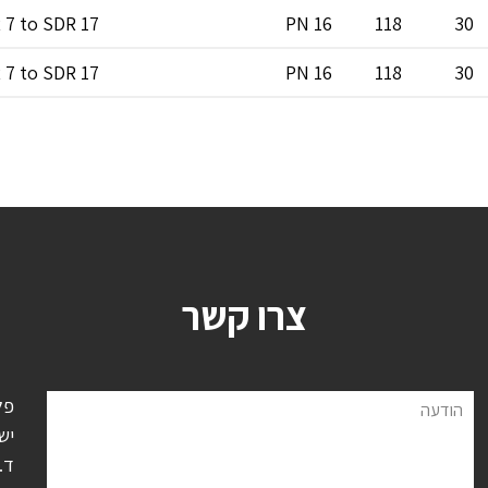
 7 to SDR 17
PN 16
118
30
 7 to SDR 17
PN 16
118
30
צרו קשר
פל
הודעה
יש
ד.נ.