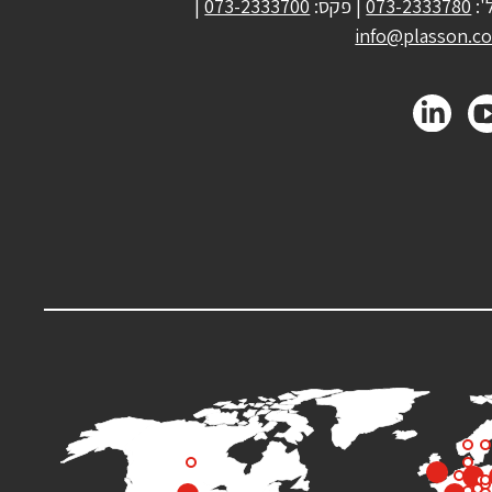
':
073-2333780
| פקס:
073-2333700
|
info@plasson.co.