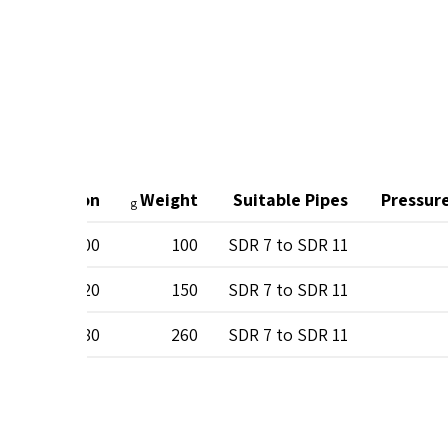
t Per Carton
Weight
Suitable Pipes
Pressur
g
200
100
SDR 7 to SDR 11
120
150
SDR 7 to SDR 11
80
260
SDR 7 to SDR 11