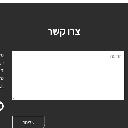
צרו קשר
פל
הודעה
יש
ד.נ.
טל
il