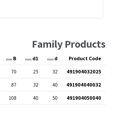
Family Products
B
d1
d
Product Code
mm
mm
mm
70
25
32
491904032025
87
32
40
491904040032
108
40
50
491904050040