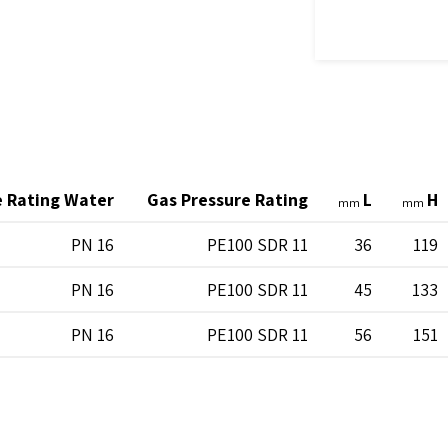
e Rating Water
Gas Pressure Rating
L
H
mm
mm
PN 16
PE100 SDR 11
36
119
PN 16
PE100 SDR 11
45
133
PN 16
PE100 SDR 11
56
151