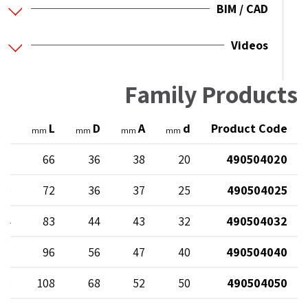
BIM / CAD
Videos
Family Products
L1
L
D
A
d
Product Code
mm
mm
mm
mm
35
66
36
38
20
490504020
40
72
36
37
25
490504025
44
83
44
43
32
490504032
47
96
56
47
40
490504040
48
108
68
52
50
490504050