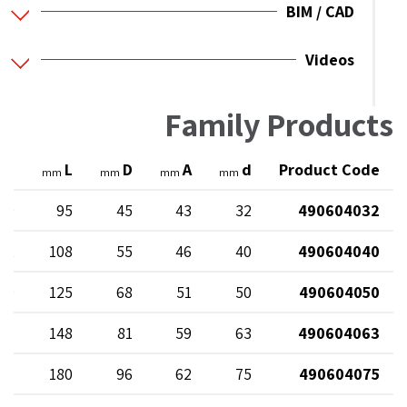
BIM / CAD
Videos
Family Products
L1
L
D
A
d
Product Code
mm
mm
mm
mm
39
95
45
43
32
490604032
42
108
55
46
40
490604040
49
125
68
51
50
490604050
57
148
81
59
63
490604063
71
180
96
62
75
490604075