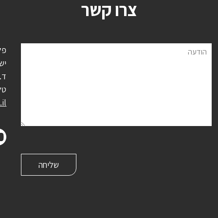
צרו קשר
פל
הודעה
יש
ד.נ.
טל
il