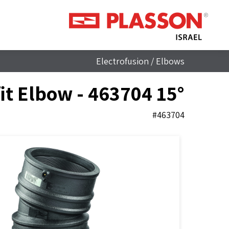
Electrofusion
/
Elbows
15° Lightfit Elbow - 463704
#463704