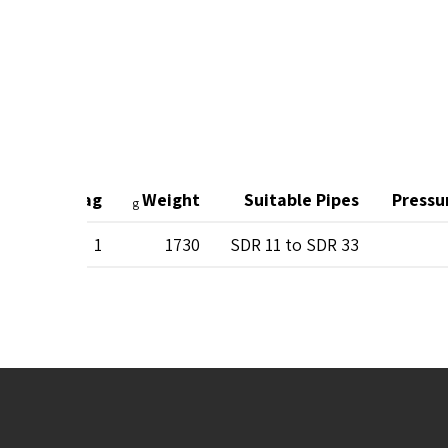
Unit Per Bag
Weight
Suitable Pipes
Pressu
g
1
1730
SDR 11 to SDR 33