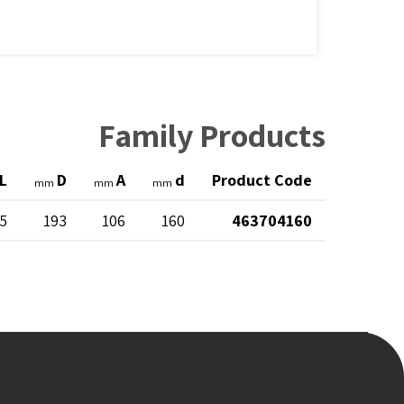
Family Products
L
D
A
d
Product Code
mm
mm
mm
5
193
106
160
463704160