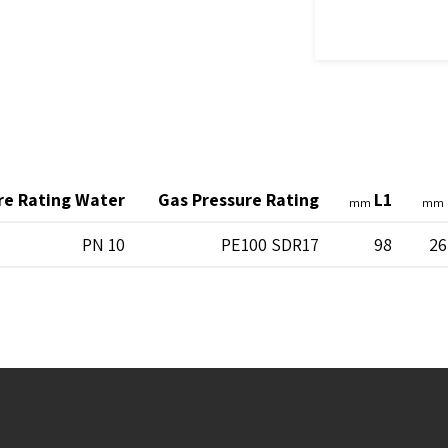
re Rating Water
Gas Pressure Rating
L1
mm
mm
PN 10
PE100 SDR17
98
26