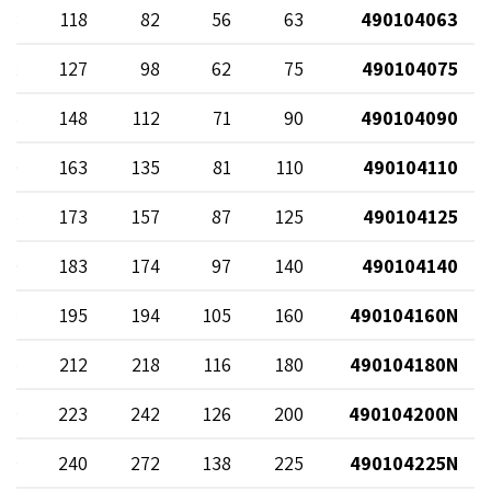
58
118
82
56
63
490104063
62
127
98
62
75
490104075
73
148
112
71
90
490104090
80
163
135
81
110
490104110
85
173
157
87
125
490104125
90
183
174
97
140
490104140
93
195
194
105
160
490104160N
05
212
218
116
180
490104180N
09
223
242
126
200
490104200N
19
240
272
138
225
490104225N