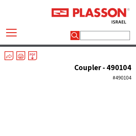
חיפוש:
Electrofusion
/
Couplers and End Caps
Coupler - 490104
#490104