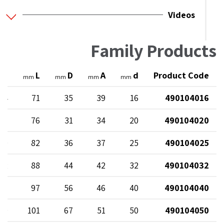
Videos
Family Products
L1
L
D
A
d
Product Code
mm
mm
mm
mm
34
71
35
39
16
490104016
37
76
31
34
20
490104020
40
82
36
37
25
490104025
42
88
44
42
32
490104032
47
97
56
46
40
490104040
49
101
67
51
50
490104050