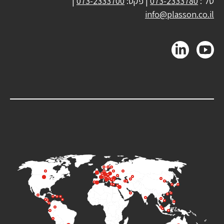
טל':
073-2333780
| פקס:
073-2333700
|
info@plasson.co.il