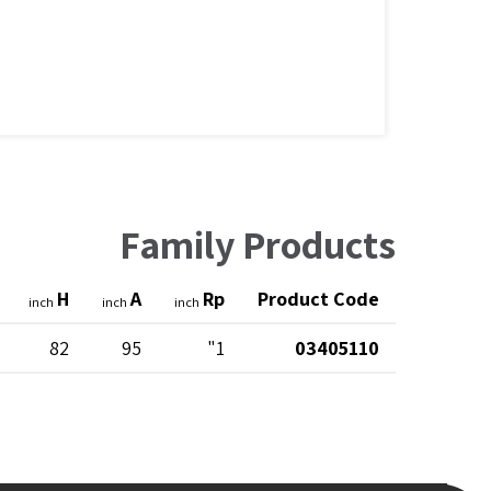
Family Products
H
A
Rp
Product Code
inch
inch
inch
82
95
1"
03405110