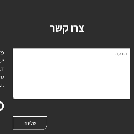
צרו קשר
פל
הודעה
יש
ד.נ.
טל
il