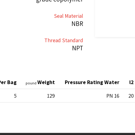
Seal Material
NBR
Thread Standard
NPT
Per Bag
Weight
Pressure Rating Water
l2
pound
5
129
PN 16
20