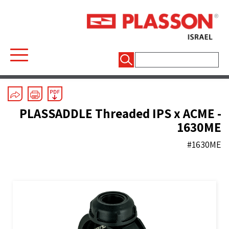
חיפוש:
ASTM (inch) Mechanical
/
PLASSADDLE
PLASSADDLE Threaded IPS x ACME -
1630ME
#1630ME