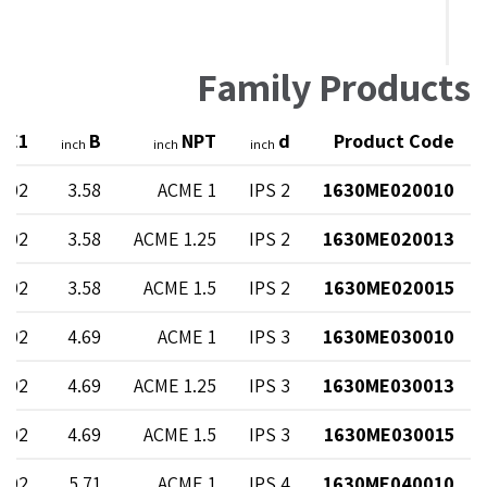
Family Products
E1
B
NPT
d
Product Code
h
inch
inch
inch
4.02
3.58
1 ACME
2 IPS
1630ME020010
4.02
3.58
1.25 ACME
2 IPS
1630ME020013
4.02
3.58
1.5 ACME
2 IPS
1630ME020015
4.02
4.69
1 ACME
3 IPS
1630ME030010
4.02
4.69
1.25 ACME
3 IPS
1630ME030013
4.02
4.69
1.5 ACME
3 IPS
1630ME030015
4.02
5.71
1 ACME
4 IPS
1630ME040010