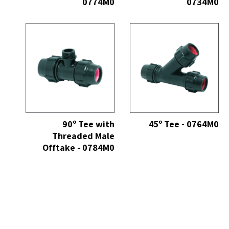
0774M0
0734M0
כל
הצג הכל
90º Tee with
45º Tee - 0764M0
Threaded Male
Offtake - 0784M0