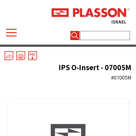
חיפוש:
ASTM (inch) Mechanical
/
Line 7
/
Spare parts
IPS O-Insert - 07005M
#07005M