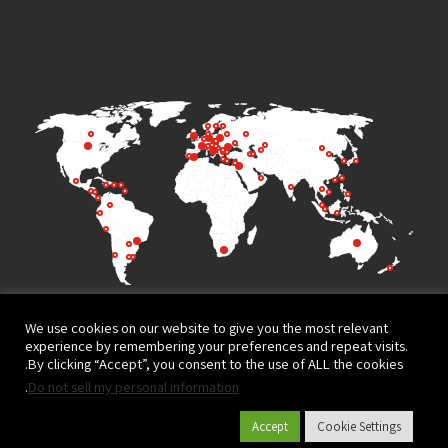
We use cookies on our website to give you the most relevant
experience by remembering your preferences and repeat visits.
By clicking “Accept”, you consent to the use of ALL the cookies.
.
Do not sell my personal information
Terms of Use
Privacy Policy
Accept
Cookie Settings
© All rights reserved to
Website design and development by