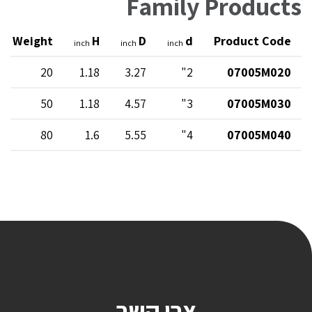
Family Products
Weight
H
D
d
Product Code
und
inch
inch
inch
20
1.18
3.27
2"
07005M020
50
1.18
4.57
3"
07005M030
80
1.6
5.55
4"
07005M040
צרו קשר