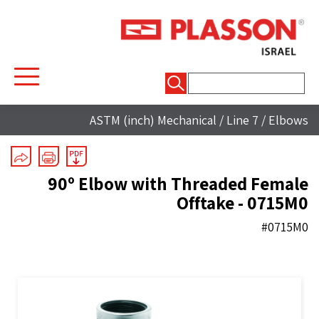
חיפוש:
ASTM (inch) Mechanical
/
Line 7
/
Elbows
90º Elbow with Threaded Female
Offtake - 0715M0
#0715M0