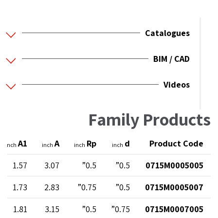
Catalogues
BIM / CAD
Videos
Family Products
A1
A
Rp
d
Product Code
inch
inch
inch
inch
1.57
3.07
0.5”
0.5”
0715M0005005
1.73
2.83
0.75”
0.5”
0715M0005007
1.81
3.15
0.5”
0.75”
0715M0007005